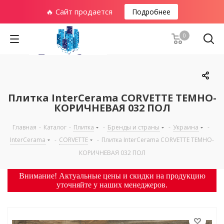
🔥 Сайт продается
Подробнее
0
Плитка InterCerama CORVETTE ТЕМНО-
КОРИЧНЕВАЯ 032 ПОЛ
Главная
-
Каталог
-
Плитка
-
Бренды и страны
-
Украина
-
InterCerama
-
CORVETTE
-
Плитка InterCerama CORVETTE ТЕМНО-
КОРИЧНЕВАЯ 032 ПОЛ
Внимание! Актуальные цены и скидки на продукцию
уточняйте у наших менеджеров.