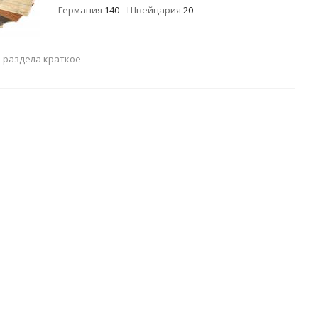
Германия
140
Швейцария
20
 раздела краткое