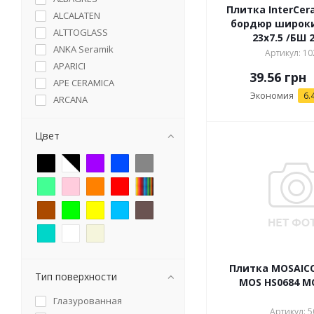
Плитка InterCer
ALCALATEN
бордюр широки
ALTTOGLASS
23x7.5 /БШ 
ANKA Seramik
Артикул: 10
APARICI
39.56
грн
APE CERAMICA
Экономия
6.
ARCANA
ARGENTA
Argenta Ceramica
Цвет
ARIANA CERAMICA
ATIS
ATLAS CONDORD
AZTECA
AZULEJOS BENADRESA
AZULEJOS ESPANOL
AZULEV
AZULIBER
Плитка MOSAICO
Тип поверхности
MOS HS0684 
AZULINDUS&MARTI
Глазурованная
BALDOCER
Артикул: 5