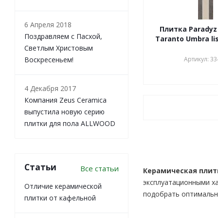
IMOLA CERAMICA
IMPRONTA
6 Апреля 2018
Плитка Paradyz
INCEAZAHAR
Поздравляем с Пасхой,
Taranto Umbra li
InterCerama
Светлым Христовым
IRIS
Артикул: 33
Воскресеньем!
ITALON
KALEBODOUR
4 Декабря 2017
KERABEN
Компания Zeus Ceramica
KERAMA MARAZZI
выпустила новую серию
LA FAENZA
плитки для пола ALLWOOD
LANTIC COLONIAL
LASSELSBERGER-RAKO
LASSELSBERGER-УФА
Latina Ceramica
Статьи
Все статьи
Керамическая плит
LEONARDO
эксплуатационными х
Lotus Ceramica
Отличие керамической
подобрать оптимально
LUCENA CERAMICA
плитки от кафельной
MAINZU CERAMICA