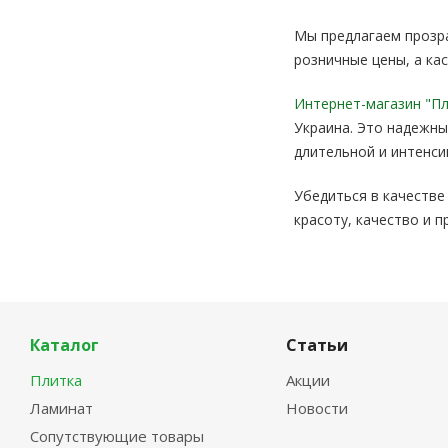
PERONDA
Мы предлагаем прозра
PIEMME CERAMICHE
розничные цены, а ка
PILCH CERAMIKA
PLAZA
Интернет-магазин "Пл
POLCOLORIT
Украина. Это надежны
PORCELANITE DOS
длительной и интенси
PORCELANOSA
PROGRES(мозайка)
Убедиться в качеств
REALONDA CERAMICA
красоту, качество и 
REVIGRES
REX
ROCA
ROCERSA
SADON
Каталог
Статьи
Saloni
SANCHIS
Плитка
Акции
Santa Claus
Ламинат
Новости
SERRA
Сопутствующие товары
SETTECENTO