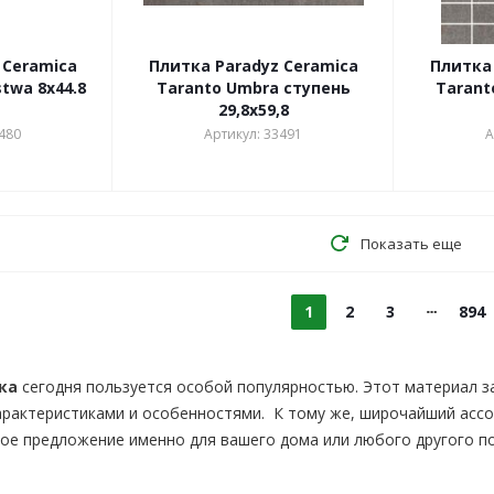
 Ceramica
Плитка Paradyz Ceramica
Плитка 
stwa 8x44.8
Taranto Umbra ступень
Tarant
29,8х59,8
480
Артикул: 33491
А
Показать еще
1
2
3
894
ка
сегодня пользуется особой популярностью. Этот материал з
арактеристиками и особенностями. К тому же, широчайший асс
е предложение именно для вашего дома или любого другого по