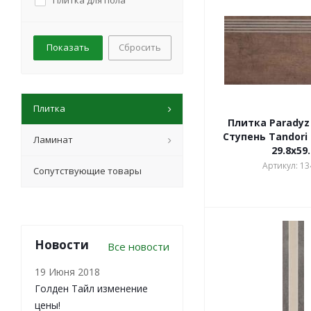
Плитка для пола
CRISTACER
DOMUS LINEA
DUAL GRES
Сбросить
DVARCIONIU Вильнюс
EMIL CERAMICA
EXAGRES
Плитка
EXPOTILE
Плитка Paradyz
FANAL
Ступень Tandori
Ламинат
GAMBARELLI
29.8x59.
GAMMA DUE
Артикул: 13
Сопутствующие товары
Golden Tile
GRAND KERAMA
GRES DE VALLS
HALCON
HISPANIA CERAMICA
Новости
Все новости
HITOM
19 Июня 2018
HYDRA
Голден Тайл изменение
IBERO
цены!
IMEX-мозаика