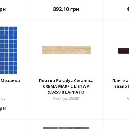
рн
892.10
грн
R Мозаика
Плитка Paradyz Ceramica
Плитка 
CREMA MARFIL LISTWA
Ebano 
9,8х59,8 LAPPATO
456
Артикул: 36688
А
рн