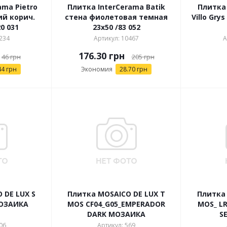
ama Pietro
Плитка InterCerama Batik
Плитка 
й корич.
стена фиолетовая темная
Villo Grys
20 031
23х50 /83 052
234
Артикул: 10467
А
176.30
грн
46
грн
205
грн
44 грн
Экономия
28.70 грн
 DE LUX S
Плитка MOSAICO DE LUX T
Плитка 
МОЗАИКА
MOS CF04_G05_EMPERADOR
MOS_ LR
DARK МОЗАИКА
S
06
Артикул: 569