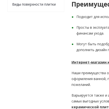
MALLOL
Преимущес
Виды поверхности плитки
MAPISA CERAMICA
MARAZZI
Подходит для испо
MARCONI
MAYOLICA
Просты в эксплуата
MERCURY
финансам ухода.
MIJARES
MONELI DECOR
Могут быть подобр
Monica
дополнить дизайн 
MONOPOLE CERAMICA
MOSAICO DE LUX
Интернет-магазин 
Myr Ceramica
NOVOGRES
Наши преимущества оч
NOWA GALA
оформления ванной, п
OCEANO
пожеланий.
OPOCZNO
OSET
Варьируется также и 
PAMESA CERAMICA
самых выгодных услов
Paradyz Ceramica
керамической плит