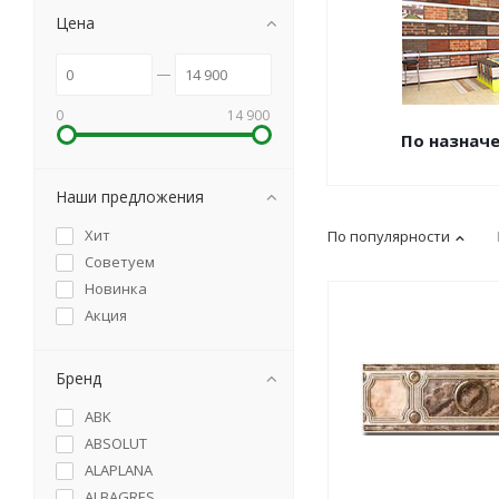
Цена
0
14 900
По назнач
Наши предложения
Хит
По популярности
Советуем
Новинка
Акция
Бренд
ABK
ABSOLUT
ALAPLANA
ALBAGRES