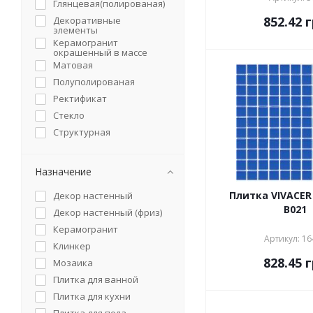
Глянцевая(полированая)
Benison
852.42
г
Декоративные
BESTILE
элементы
CAESAR
Керамогранит
окрашенный в массе
CERACASA CERAMICA
Матовая
CERAMICA COLOR
Полуполированая
CERAMICA GOMEZ
Ректификат
CERAMICA GRES
Стекло
CERAMICA KONSKIE
Структурная
CERAMICHE RICCHETTI
Ceramstic
Назначение
CERIM
CERPA
Плитка VIVACE
Декор настенный
CERRAD
B021
Декор настенный (фриз)
CERROL
Керамогранит
CERSANIT
Артикул: 16
Клинкер
CEVICA
828.45
г
Мозаика
CICOGRES
Плитка для ванной
CIR
Плитка для кухни
COBSA