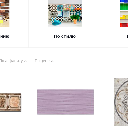
ению
По стилю
По алфавиту
По цене