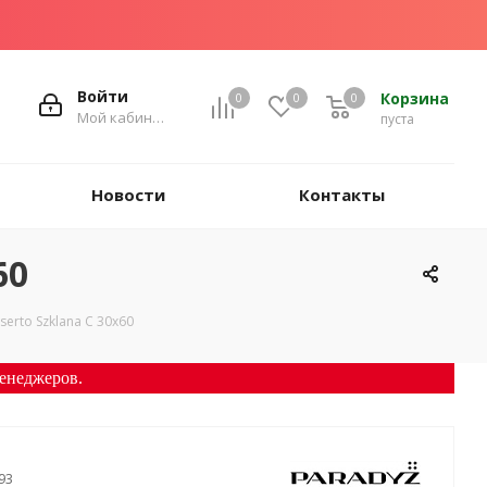
Войти
Корзина
0
0
0
Мой кабинет
пуста
Новости
Контакты
60
serto Szklana С 30х60
енеджеров.
93