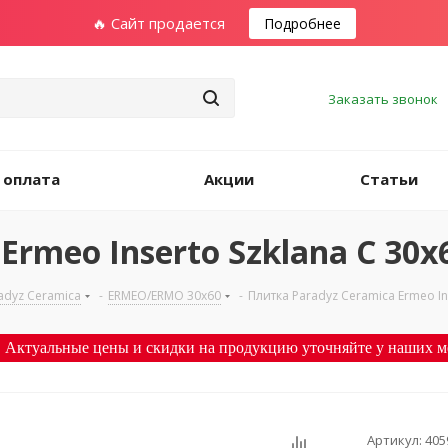
🔥 Сайт продается
Подробнее
Заказать звонок
 оплата
Акции
Статьи
Ermeo Inserto Szklana С 30х
adyz Ceramica
-
ERMEO/ERMO 30х60
-
Плитка Paradyz Ceramica Ermeo In
 Актуальные цены и скидки на продукцию уточняйте у наших м
Артикул:
405