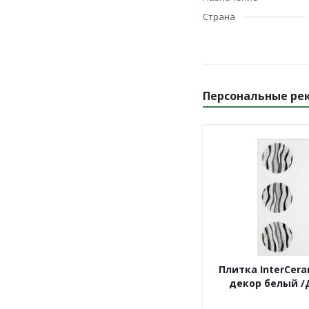
Страна
Персональные ре
Плитка InterCer
декор белый /Д