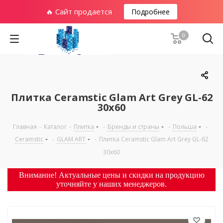
🔥 Сайт продается
Подробнее
0
Плитка Ceramstic Glam Art Grey GL-62
30х60
Главная
-
Каталог
-
Плитка
-
Бренды и страны
-
Польша
-
Ceramstic
-
GLAM ART
-
Плитка Ceramstic Glam Art Grey GL-62
30х60
Внимание! Актуальные цены и скидки на продукцию
уточняйте у наших менеджеров.