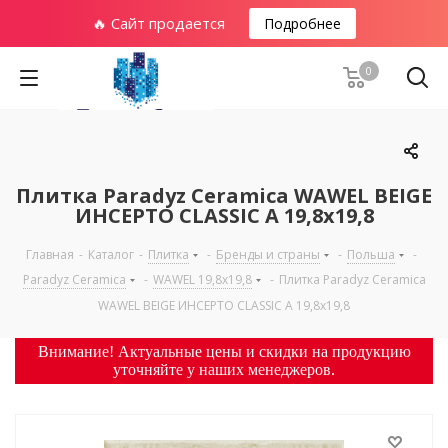
🔥 Сайт продается
Подробнее
0
Плитка Paradyz Ceramica WAWEL BEIGE
ИНСЕРТО CLASSIC A 19,8х19,8
Главная
-
Каталог
-
Плитка
-
Бренды и страны
-
Польша
-
Paradyz Ceramica
-
WAWEL 19,8х19,8
-
Плитка Paradyz Ceramica
WAWEL BEIGE ИНСЕРТО CLASSIC A 19,8х19,8
Внимание! Актуальные цены и скидки на продукцию
уточняйте у наших менеджеров.