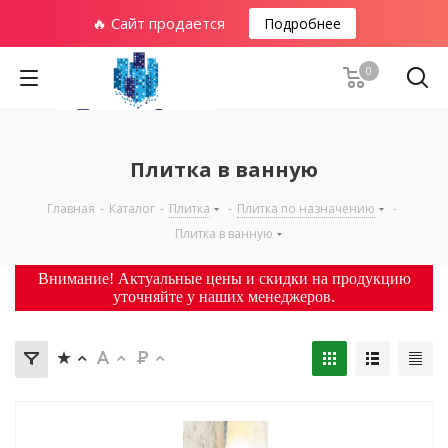
🔥 Сайт продается
Подробнее
0
Плитка в ванную
Главная
-
Каталог
-
Плитка
-
Плитка по назначению
-
Плитка в ванную
Внимание! Актуальные цены и скидки на продукцию
уточняйте у наших менеджеров.