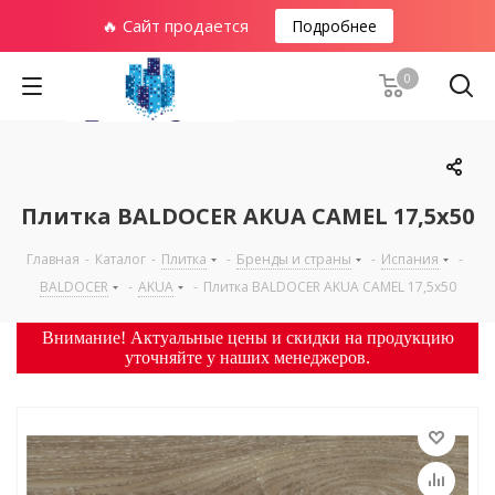
🔥 Сайт продается
Подробнее
0
Плитка BALDOCER AKUA CAMEL 17,5х50
Главная
-
Каталог
-
Плитка
-
Бренды и страны
-
Испания
-
BALDOCER
-
AKUA
-
Плитка BALDOCER AKUA CAMEL 17,5х50
Внимание! Актуальные цены и скидки на продукцию
уточняйте у наших менеджеров.