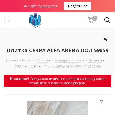
🔥 Сайт продается
Подробнее
0
Плитка CERPA ALFA ARENA ПОЛ 59х59
Главная
-
Каталог
-
Плитка
-
Бренды и страны
-
Испания
-
CERPA
-
ALFA
-
Плитка CERPA ALFA ARENA ПОЛ 59х59
Внимание! Актуальные цены и скидки на продукцию
уточняйте у наших менеджеров.