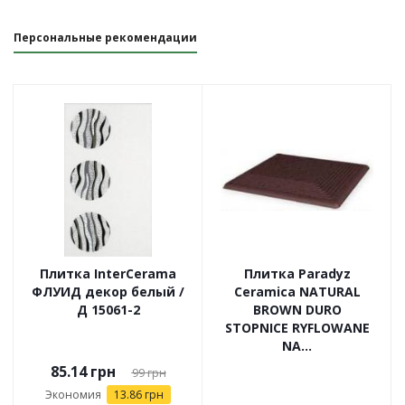
Персональные рекомендации
Плитка InterCerama
Плитка Paradyz
ФЛУИД декор белый /
Ceramica NATURAL
Д 15061-2
BROWN DURO
STOPNICE RYFLOWANE
NA...
85.14
грн
99
грн
Экономия
13.86
грн