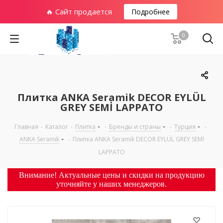
🔥 Сайт продается
Подробнее
0
Плитка ANKA Seramik DECOR EYLÜL
GREY SEMİ LAPPATO
Главная
-
Каталог
-
Плитка
-
Бренды и страны
-
Турция
-
ANKA Seramik
-
Плитка ANKA Seramik DECOR EYLÜL GREY SEMİ
LAPPATO
Внимание! Актуальные цены и скидки на продукцию
уточняйте у наших менеджеров.