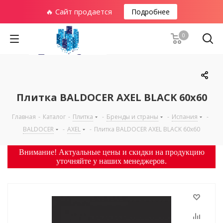
🔥 Сайт продается
Подробнее
0
Плитка BALDOCER AXEL BLACK 60х60
Главная
-
Каталог
-
Плитка
-
Бренды и страны
-
Испания
-
BALDOCER
-
AXEL
-
Плитка BALDOCER AXEL BLACK 60х60
Внимание! Актуальные цены и скидки на продукцию
уточняйте у наших менеджеров.