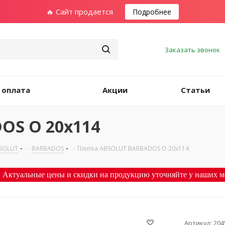
🔥 Сайт продается
Подробнее
Заказать звонок
 оплата
Акции
Статьи
OS O 20х114
SOLUT
-
BARBADOS
-
Плитка ABSOLUT BARBADOS O 20х114
 Актуальные цены и скидки на продукцию уточняйте у наших м
Артикул:
204