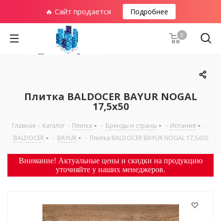
🔥 Сайт продается
Подробнее
0
Плитка BALDOCER BAYUR NOGAL
17,5х50
Главная
-
Каталог
-
Плитка
-
Бренды и страны
-
Испания
-
BALDOCER
-
BAYUR
-
Плитка BALDOCER BAYUR NOGAL 17,5х50
Внимание! Актуальные цены и скидки на продукцию
уточняйте у наших менеджеров.