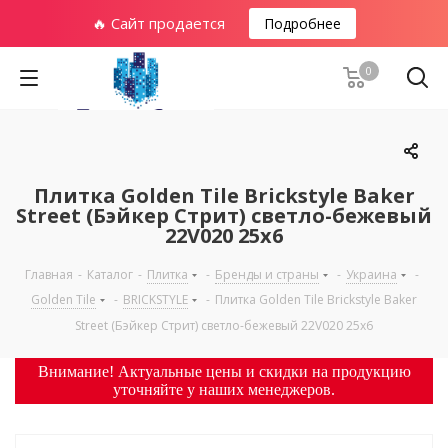
🔥 Сайт продается
Подробнее
0
Плитка Golden Tile Brickstyle Baker
Street (Бэйкер Стрит) светло-бежевый
22V020 25x6
Главная
-
Каталог
-
Плитка
-
Бренды и страны
-
Украина
-
Golden Tile
-
BRICKSTYLE
-
Плитка Golden Tile Brickstyle Baker
Street (Бэйкер Стрит) светло-бежевый 22V020 25x6
Внимание! Актуальные цены и скидки на продукцию
уточняйте у наших менеджеров.