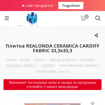
🔥 Сайт продается
Подробнее
0
Плитка REALONDA CERAMICA CARDIFF
FABRIC 33,3х33,3
Главная
-
Каталог
-
Плитка
-
Бренды и страны
-
Испания
-
REALONDA CERAMICA
-
CARDIFF
-
Плитка REALONDA CERAMICA
CARDIFF FABRIC 33,3х33,3
Внимание! Актуальные цены и скидки на продукцию
уточняйте у наших менеджеров.