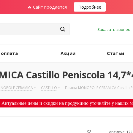
🔥 Сайт продается
Подробнее
Заказать звонок
 оплата
Акции
Статьи
 Castillo Peniscola 14,7*
NOPOLE CERAMICA
-
CASTILLO
-
Плитка MONOPOLE CERAMICA Castillo Pe
 Актуальные цены и скидки на продукцию уточняйте у наших м
Артикул:
172