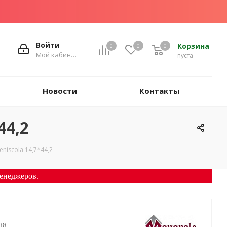
Войти
Корзина
0
0
0
Мой кабинет
пуста
Новости
Контакты
44,2
niscola 14,7*44,2
енеджеров.
38