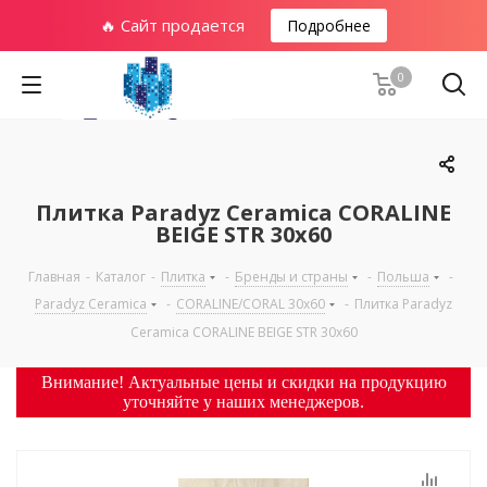
🔥 Сайт продается
Подробнее
0
Плитка Paradyz Ceramica CORALINE
BEIGE STR 30х60
Главная
-
Каталог
-
Плитка
-
Бренды и страны
-
Польша
-
Paradyz Ceramica
-
CORALINE/CORAL 30х60
-
Плитка Paradyz
Ceramica CORALINE BEIGE STR 30х60
Внимание! Актуальные цены и скидки на продукцию
уточняйте у наших менеджеров.