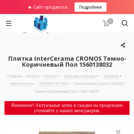
🔥 Сайт продается
Подробнее
0
Плитка InterCerama CRONOS Темно-
Коричневый Пол 1560138032
Главная
-
Каталог
-
Плитка
-
Бренды и страны
-
Украина
-
InterCerama
-
CRONOS 15*60
-
Плитка InterCerama CRONOS
Темно-Коричневый Пол 1560138032
Внимание! Актуальные цены и скидки на продукцию
уточняйте у наших менеджеров.