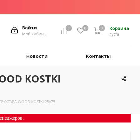
Войти
Корзина
0
0
0
Мой кабинет
пуста
Новости
Контакты
WOOD KOSTKI
 СТРУКТУРА WOOD KOSTKI 25х75
енеджеров.