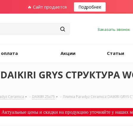
🔥 Сайт продается
Подробнее
Заказать звонок
 оплата
Акции
Статьи
a DAIKIRI GRYS СТРУКТУРА 
adyz Ceramica
-
DAIKIRI 25х75
-
Плитка Paradyz Ceramica DAIKIRI GRYS
 Актуальные цены и скидки на продукцию уточняйте у наших м