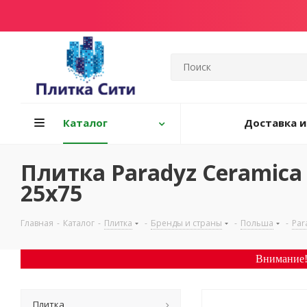
Каталог
Доставка и
Плитка Paradyz Ceramic
25х75
Главная
-
Каталог
-
Плитка
-
Бренды и страны
-
Польша
-
Par
Внимание!
Плитка