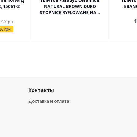
ama ФЛУИД
Плитка Paradyz Ceramica
Плитк
 15061-2
NATURAL BROWN DURO
EBAN
STOPNICE RYFLOWANE NA...
1
99
грн
86
грн
Контакты
Доставка и оплата