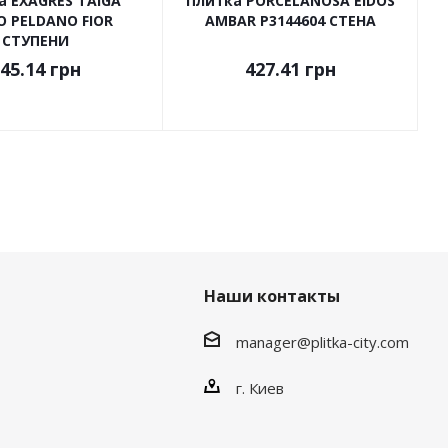
а EXAGRES TAIGA
Плитка PORCELANOSA EIDOS
O PELDANO FIOR
AMBAR P3144604 СТЕНА
СТУПЕНИ
45.14
грн
427.41
грн
Наши контакты
manager@plitka-city.com
г. Киев