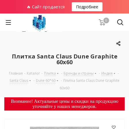
🔥 Сайт продается
Подробнее
0
Плитка Santa Claus Dune Graphite
60x60
Главная
-
Каталог
-
Плитка
-
Бренды и страны
-
Индия
-
Santa Claus
-
Dune 60*60
-
Плитка Santa Claus Dune Graphite
60x60
Внимание! Актуальные цены и скидки на продукцию
уточняйте у наших менеджеров.