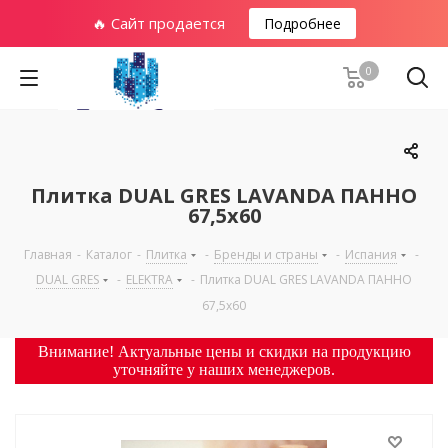
🔥 Сайт продается
Подробнее
0
Плитка DUAL GRES LAVANDA ПАННО
67,5х60
Главная
-
Каталог
-
Плитка
-
Бренды и страны
-
Испания
-
DUAL GRES
-
ELEKTRA
-
Плитка DUAL GRES LAVANDA ПАННО
67,5х60
Внимание! Актуальные цены и скидки на продукцию
уточняйте у наших менеджеров.