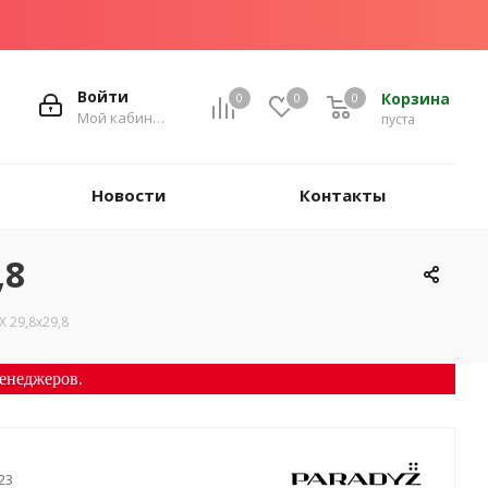
Войти
Корзина
0
0
0
Мой кабинет
пуста
Новости
Контакты
,8
 29,8х29,8
енеджеров.
23