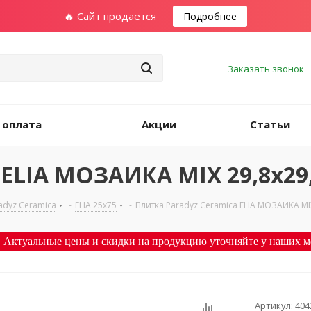
🔥 Сайт продается
Подробнее
Заказать звонок
 оплата
Акции
Статьи
 ELIA МОЗАИКА MIX 29,8х29
adyz Ceramica
-
ELIA 25х75
-
Плитка Paradyz Ceramica ELIA МОЗАИКА MIX
 Актуальные цены и скидки на продукцию уточняйте у наших м
Артикул:
404