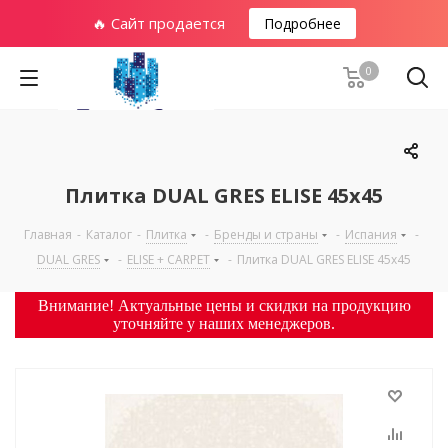
🔥 Сайт продается
Подробнее
0
Плитка DUAL GRES ELISE 45х45
Главная
-
Каталог
-
Плитка
-
Бренды и страны
-
Испания
-
DUAL GRES
-
ELISE + CARPET
-
Плитка DUAL GRES ELISE 45х45
Внимание! Актуальные цены и скидки на продукцию
уточняйте у наших менеджеров.