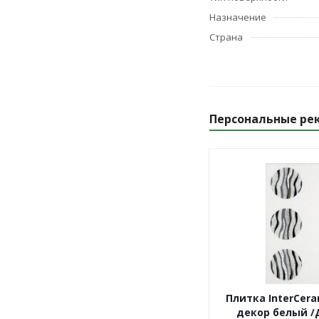
Назначение
Страна
Персональные ре
Плитка InterCer
декор белый /Д