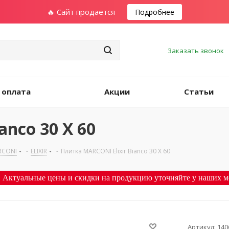
🔥 Сайт продается
Подробнее
Заказать звонок
 оплата
Акции
Статьи
anco 30 X 60
RCONI
-
ELIXIR
-
Плитка MARCONI Elixir Bianco 30 X 60
 Актуальные цены и скидки на продукцию уточняйте у наших м
Артикул:
140