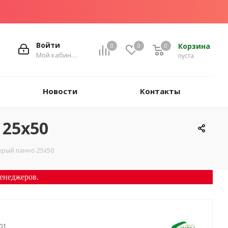
Войти
Корзина
0
0
0
Мой кабинет
пуста
Новости
Контакты
25х50
ерый панно 25х50
енеджеров.
01