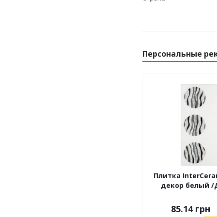
Персональные ре
Плитка InterCer
декор белый /Д
85.14
грн