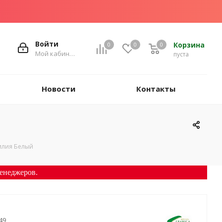
Войти
Корзина
0
0
0
Мой кабинет
пуста
Новости
Контакты
илия Белый
енеджеров.
49