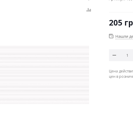
205
гр
Нашли д
Цена действи
цен в рознич