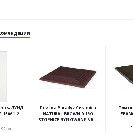
комендации
ama ФЛУИД
Плитка Paradyz Ceramica
Плитк
 15061-2
NATURAL BROWN DURO
EBAN
STOPNICE RYFLOWANE NA...
1
99
грн