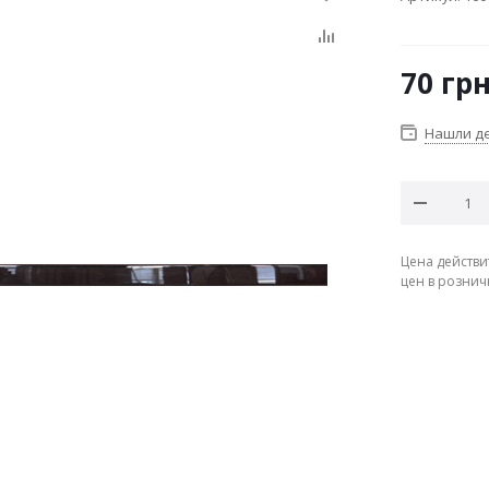
70
гр
Нашли д
Цена действи
цен в рознич