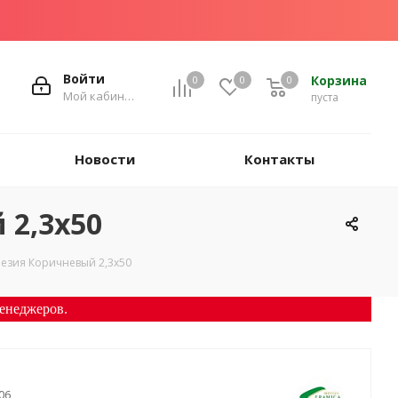
Войти
Корзина
0
0
0
Мой кабинет
пуста
Новости
Контакты
2,3х50
езия Коричневый 2,3х50
енеджеров.
06