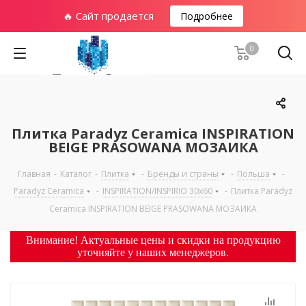
🔥 Сайт продается
Подробнее
0
Плитка Paradyz Ceramica INSPIRATION
BEIGE PRASOWANA МОЗАИКА
Главная
-
Каталог
-
Плитка
-
Бренды и страны
-
Польша
-
Paradyz Ceramica
-
INSPIRATION/INSPIRIO 30х60
-
Плитка Paradyz
Ceramica INSPIRATION BEIGE PRASOWANA МОЗАИКА
Внимание! Актуальные цены и скидки на продукцию
уточняйте у наших менеджеров.