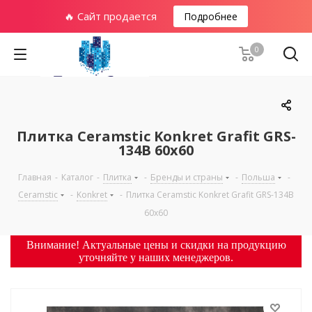
🔥 Сайт продается
Подробнее
0
Плитка Ceramstic Konkret Grafit GRS-
134B 60х60
Главная
-
Каталог
-
Плитка
-
Бренды и страны
-
Польша
-
Ceramstic
-
Konkret
-
Плитка Ceramstic Konkret Grafit GRS-134B
60х60
Внимание! Актуальные цены и скидки на продукцию
уточняйте у наших менеджеров.