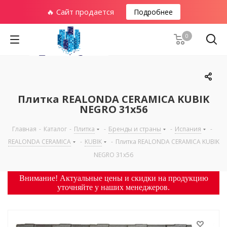
🔥 Сайт продается
Подробнее
0
Плитка REALONDA CERAMICA KUBIK
NEGRO 31х56
Главная
-
Каталог
-
Плитка
-
Бренды и страны
-
Испания
-
REALONDA CERAMICA
-
KUBIK
-
Плитка REALONDA CERAMICA KUBIK
NEGRO 31х56
Внимание! Актуальные цены и скидки на продукцию
уточняйте у наших менеджеров.