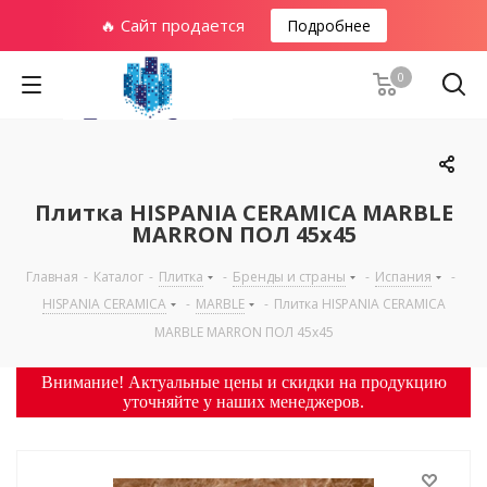
🔥 Сайт продается
Подробнее
0
Плитка HISPANIA CERAMICA MARBLE
MARRON ПОЛ 45х45
Главная
-
Каталог
-
Плитка
-
Бренды и страны
-
Испания
-
HISPANIA CERAMICA
-
MARBLE
-
Плитка HISPANIA CERAMICA
MARBLE MARRON ПОЛ 45х45
Внимание! Актуальные цены и скидки на продукцию
уточняйте у наших менеджеров.