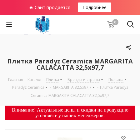
🔥 Сайт продается
Подробнее
0
Плитка Paradyz Ceramica MARGARITA
CALACATTA 32,5х97,7
Главная
-
Каталог
-
Плитка
-
Бренды и страны
-
Польша
-
Paradyz Ceramica
-
MARGARITA 32,5х97,7
-
Плитка Paradyz
Ceramica MARGARITA CALACATTA 32,5х97,7
Внимание! Актуальные цены и скидки на продукцию
уточняйте у наших менеджеров.