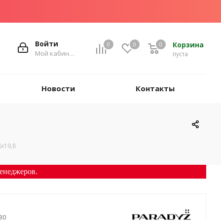
Войти
Корзина
0
0
0
Мой кабинет
пуста
Новости
Контакты
8х19,8
енеджеров.
30