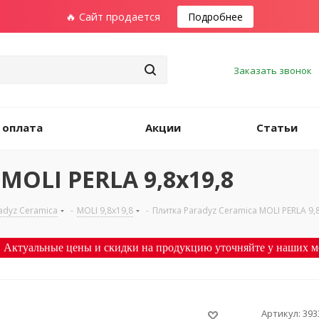
🔥 Сайт продается
Подробнее
Заказать звонок
 оплата
Акции
Статьи
MOLI PERLA 9,8х19,8
adyz Ceramica
-
MOLI 9,8х19,8
-
Плитка Paradyz Ceramica MOLI PERLA 9,
 Актуальные цены и скидки на продукцию уточняйте у наших м
Артикул:
393