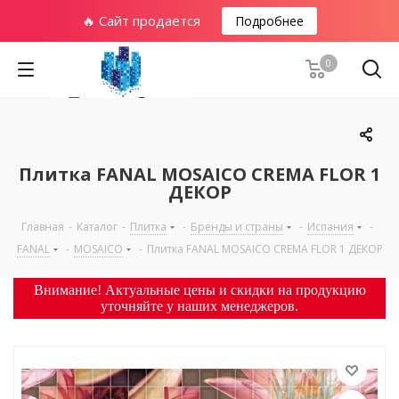
🔥 Сайт продается
Подробнее
0
Плитка FANAL MOSAICO CREMA FLOR 1
ДЕКОР
Главная
-
Каталог
-
Плитка
-
Бренды и страны
-
Испания
-
FANAL
-
MOSAICO
-
Плитка FANAL MOSAICO CREMA FLOR 1 ДЕКОР
Внимание! Актуальные цены и скидки на продукцию
уточняйте у наших менеджеров.