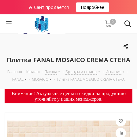
🔥 Сайт продается
Подробнее
0
Плитка FANAL MOSAICO CREMA СТЕНА
Главная
-
Каталог
-
Плитка
-
Бренды и страны
-
Испания
-
FANAL
-
MOSAICO
-
Плитка FANAL MOSAICO CREMA СТЕНА
Внимание! Актуальные цены и скидки на продукцию
уточняйте у наших менеджеров.