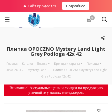
🔥 Сайт продается
Подробнее
0
Плитка OPOCZNO Mystery Land Light
Grey Podloga 42x 42
Главная
-
Каталог
-
Плитка
-
Бренды и страны
-
Польша
-
OPOCZNO
-
Mystery Land
-
Плитка OPOCZNO Mystery Land Light
Grey Podloga 42x 42
Внимание! Актуальные цены и скидки на продукцию
уточняйте у наших менеджеров.