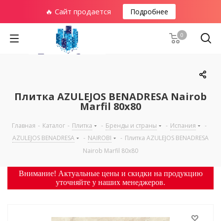
🔥 Сайт продается
Подробнее
0
Плитка AZULEJOS BENADRESA Nairob
Marfil 80х80
Главная
-
Каталог
-
Плитка
-
Бренды и страны
-
Испания
-
AZULEJOS BENADRESA
-
NAIROBI
-
Плитка AZULEJOS BENADRESA
Nairob Marfil 80х80
Внимание! Актуальные цены и скидки на продукцию
уточняйте у наших менеджеров.