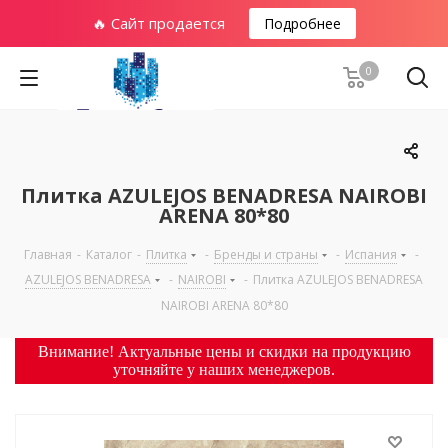
🔥 Сайт продается
Подробнее
0
Плитка AZULEJOS BENADRESA NAIROBI
ARENA 80*80
Главная
-
Каталог
-
Плитка
-
Бренды и страны
-
Испания
-
AZULEJOS BENADRESA
-
NAIROBI
-
Плитка AZULEJOS BENADRESA
NAIROBI ARENA 80*80
Внимание! Актуальные цены и скидки на продукцию
уточняйте у наших менеджеров.