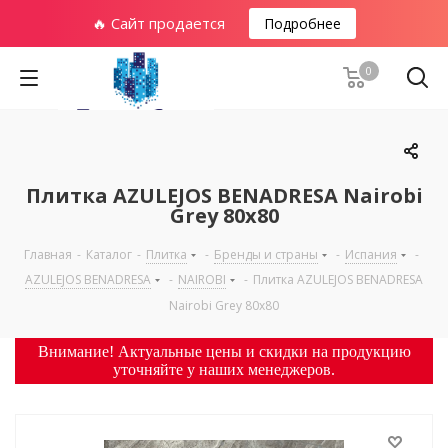
🔥 Сайт продается
Подробнее
0
Плитка AZULEJOS BENADRESA Nairobi
Grey 80х80
Главная
-
Каталог
-
Плитка
-
Бренды и страны
-
Испания
-
AZULEJOS BENADRESA
-
NAIROBI
-
Плитка AZULEJOS BENADRESA
Nairobi Grey 80х80
Внимание! Актуальные цены и скидки на продукцию
уточняйте у наших менеджеров.