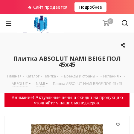
🔥 Сайт продается
Подробнее
0
Плитка ABSOLUT NAMI BEIGE ПОЛ
45х45
Главная
-
Каталог
-
Плитка
-
Бренды и страны
-
Испания
-
ABSOLUT
-
NAMI
-
Плитка ABSOLUT NAMI BEIGE ПОЛ 45х45
Внимание! Актуальные цены и скидки на продукцию
уточняйте у наших менеджеров.