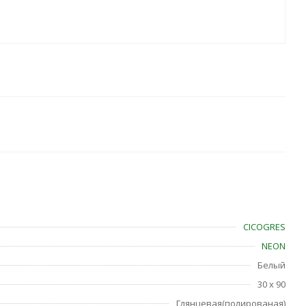
CICOGRES
NEON
Белый
30 x 90
Глянцевая(полированая)