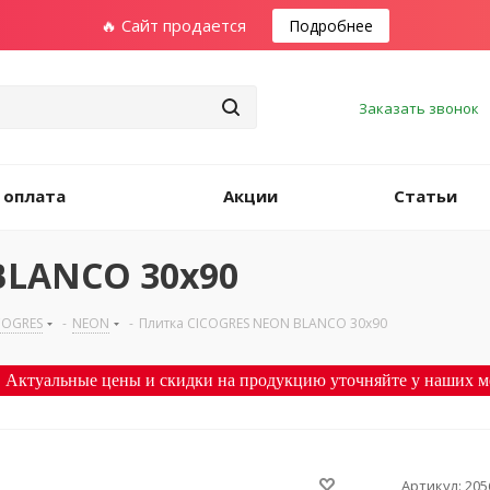
🔥 Сайт продается
Подробнее
Заказать звонок
 оплата
Акции
Статьи
BLANCO 30х90
COGRES
-
NEON
-
Плитка CICOGRES NEON BLANCO 30х90
 Актуальные цены и скидки на продукцию уточняйте у наших м
Артикул:
205