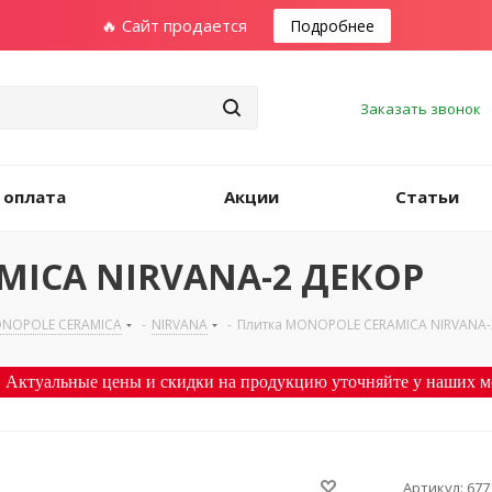
🔥 Сайт продается
Подробнее
Заказать звонок
 оплата
Акции
Статьи
MICA NIRVANA-2 ДЕКОР
NOPOLE CERAMICA
-
NIRVANA
-
Плитка MONOPOLE CERAMICA NIRVANA-
 Актуальные цены и скидки на продукцию уточняйте у наших м
Артикул:
677