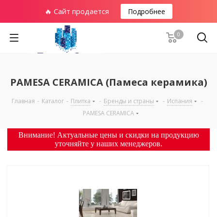
🔥 Сайт продается
Подробнее
0
PAMESA CERAMICA (Памеса керамика)
Главная
-
Каталог
-
Плитка
-
Бренды и страны
-
Испания
-
PAMESA CERAMICA
Внимание! Актуальные цены и скидки на продукцию
уточняйте у наших менеджеров.