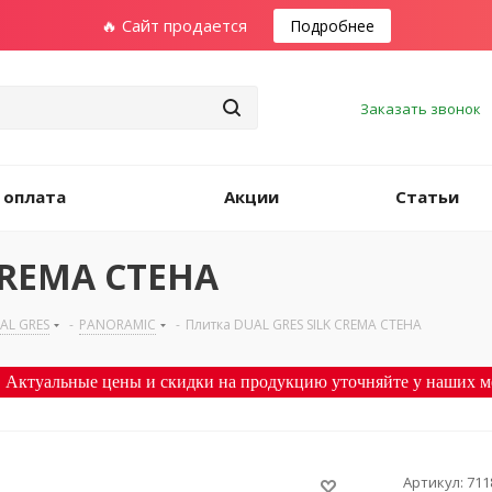
🔥 Сайт продается
Подробнее
Заказать звонок
 оплата
Акции
Статьи
CREMA СТЕНА
AL GRES
-
PANORAMIC
-
Плитка DUAL GRES SILK CREMA СТЕНА
 Актуальные цены и скидки на продукцию уточняйте у наших м
Артикул:
711