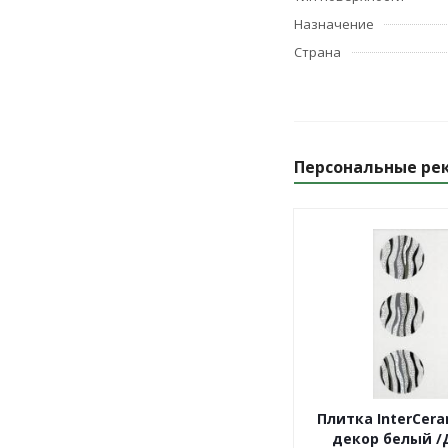
Назначение
Страна
Персональные ре
Плитка InterCer
декор белый /Д