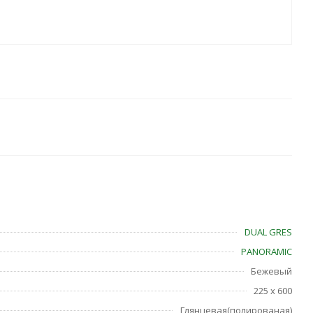
DUAL GRES
PANORAMIC
Бежевый
225 x 600
Глянцевая(полированая)