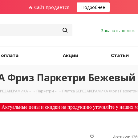
🔥 Сайт продается
Подробнее
Заказать звонок
 оплата
Акции
Статьи
А Фриз Паркетри Бежевый
ЕРЕЗАКЕРАМИКА
-
Паркетри
-
Плитка БЕРЕЗАКЕРАМИКА Фриз Паркетри
 Актуальные цены и скидки на продукцию уточняйте у наших м
Артикул:
126