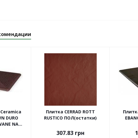
комендации
 Ceramica
Плитка CERRAD ROTT
Плитк
WN DURO
RUSTICO ПОЛ(остатки)
EBAN
ANE NA...
307.83
грн
1