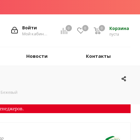
Войти
Корзина
0
0
0
Мой кабинет
пуста
Новости
Контакты
 Бежевый
енеджеров.
92