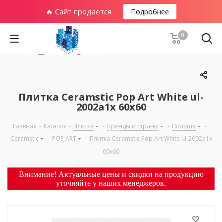
🔥 Сайт продается
Подробнее
0
Плитка Ceramstic Pop Art White ul-
2002a1x 60х60
Главная
-
Каталог
-
Плитка
-
Бренды и страны
-
Польша
-
Ceramstic
-
POP ART
-
Плитка Ceramstic Pop Art White ul-2002a1x
60х60
Внимание! Актуальные цены и скидки на продукцию
уточняйте у наших менеджеров.