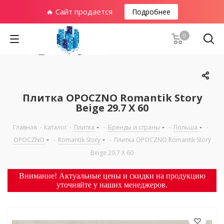
🔥 Сайт продается
Подробнее
0
Плитка OPOCZNO Romantik Story
Beige 29.7 X 60
Главная
-
Каталог
-
Плитка
-
Бренды и страны
-
Польша
-
OPOCZNO
-
Romantik Story
-
Плитка OPOCZNO Romantik Story
Beige 29.7 X 60
Внимание! Актуальные цены и скидки на продукцию
уточняйте у наших менеджеров.