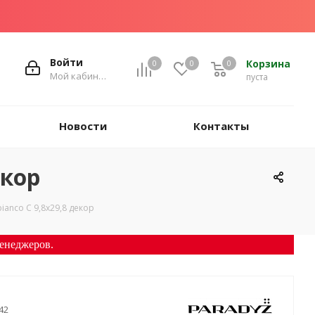
Войти
Корзина
0
0
0
Мой кабинет
пуста
Новости
Контакты
екор
ianco C 9,8x29,8 декор
енеджеров.
42