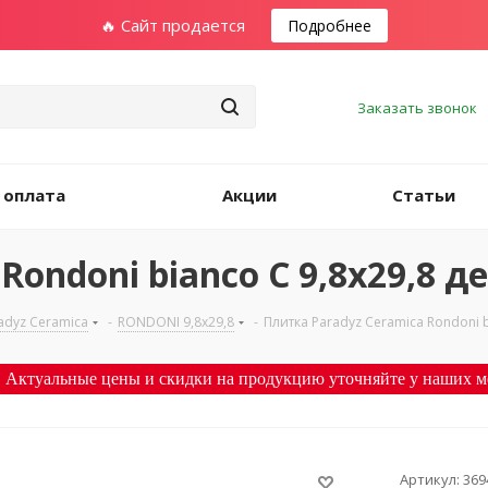
🔥 Сайт продается
Подробнее
Заказать звонок
 оплата
Акции
Статьи
Rondoni bianco C 9,8x29,8 д
adyz Ceramica
-
RONDONI 9,8х29,8
-
Плитка Paradyz Ceramica Rondoni b
 Актуальные цены и скидки на продукцию уточняйте у наших м
Артикул:
369