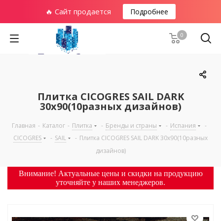
🔥 Сайт продается
Подробнее
0
Плитка CICOGRES SAIL DARK
30х90(10разных дизайнов)
Главная
-
Каталог
-
Плитка
-
Бренды и страны
-
Испания
-
CICOGRES
-
SAIL
-
Плитка CICOGRES SAIL DARK 30х90(10разных
дизайнов)
Внимание! Актуальные цены и скидки на продукцию
уточняйте у наших менеджеров.